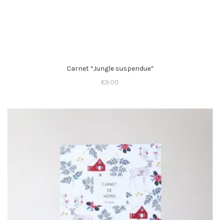
Carnet “Jungle suspendue”
€
9.00