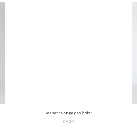
Carnet “Songe des bois”
€
9.00