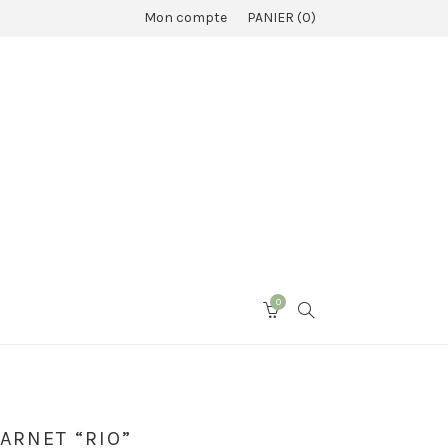
Mon compte
PANIER
0
0
SEARCH
CART
ARNET “RIO”