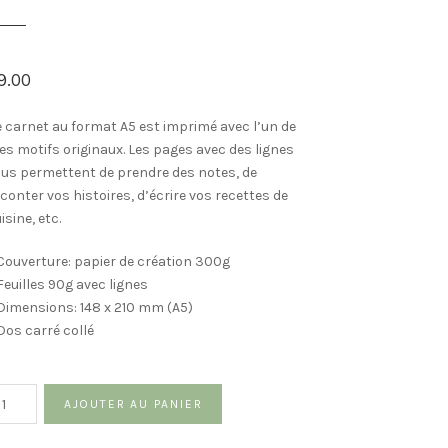
9.00
 carnet au format A5 est imprimé avec l’un de
s motifs originaux. Les pages avec des lignes
us permettent de prendre des notes, de
conter vos histoires, d’écrire vos recettes de
isine, etc.
Couverture: papier de création 300g
Feuilles 90g avec lignes
Dimensions: 148 x 210 mm (A5)
Dos carré collé
antité
AJOUTER AU PANIER