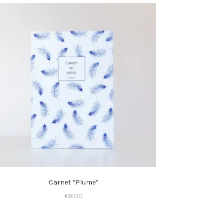
Carnet “Plume”
€
8.00