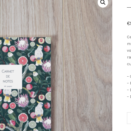
€
Ce
me
vo
ra
cu
– 
– 
– 
– 
Qu