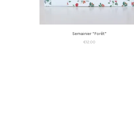
Semainier “Forêt”
€
12.00