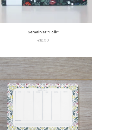
Semainier “Folk”
€
12.00