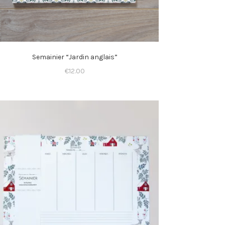
Semainier “Jardin anglais”
€
12.00