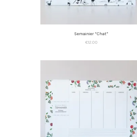
Semainier “Chat”
€
12.00