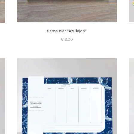
Semainier “Azulejos”
€
12.00