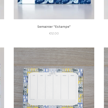
Semainier “Estampe”
€
12.00