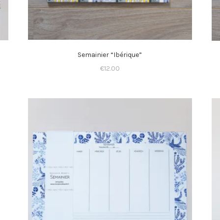
Semainier “Ibérique”
€
12.00