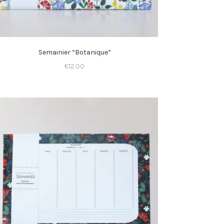
Semainier “Botanique”
€
12.00