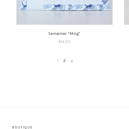
Semainier “Ming”
€
12.00
1
2
→
BOUTIQUE