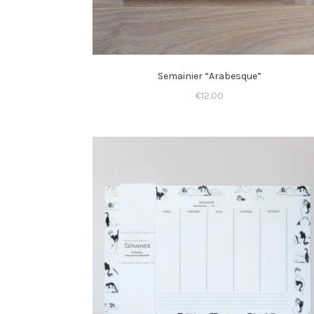
Semainier “Arabesque”
€
12.00