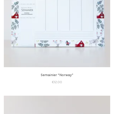
Semainier “Norway”
€
12.00