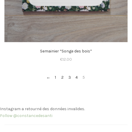
Semainier “Songe des bois”
€
12.00
←
1
2
3
4
5
Instagram a retourné des données invalides.
Follow @constancedesanti