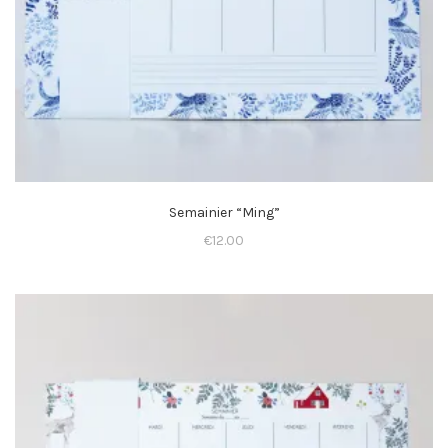
Semainier “Ming”
€
12.00