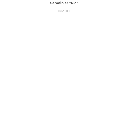
Semainier “Rio”
€
12.00