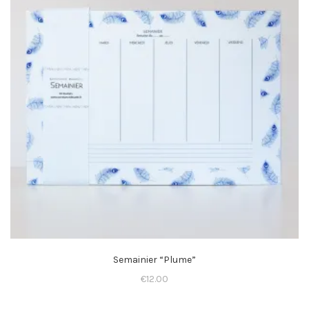
Semainier “Plume”
€
12.00