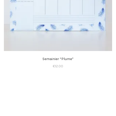
Semainier “Plume”
€
12.00