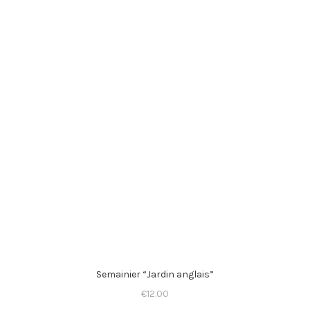
Semainier “Jardin anglais”
€
12.00