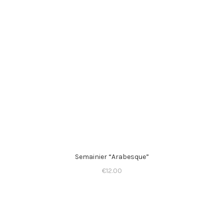
Semainier “Arabesque”
€
12.00