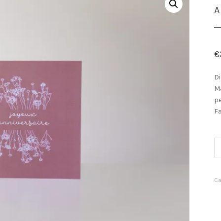
A
€
Di
Ma
pe
Fa
Qu
Ca