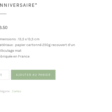
NNIVERSAIRE”
3.50
mensions : 13,5 x 13,5 cm
tériaux : papier cartonné 250g recouvert d’un
lliculage mat
briquée en France
antité
AJOUTER AU PANIER
tégorie :
Cartes