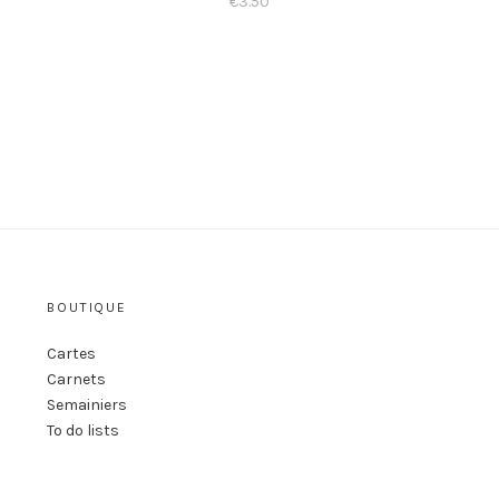
€
3.50
BOUTIQUE
s
Cartes
Carnets
Semainiers
To do lists