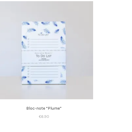
Bloc-note “Plume”
€
6.90