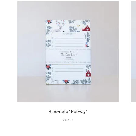
Bloc-note “Norway”
€
6.90