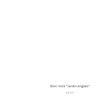
Bloc-note “Jardin anglais”
€
6.90