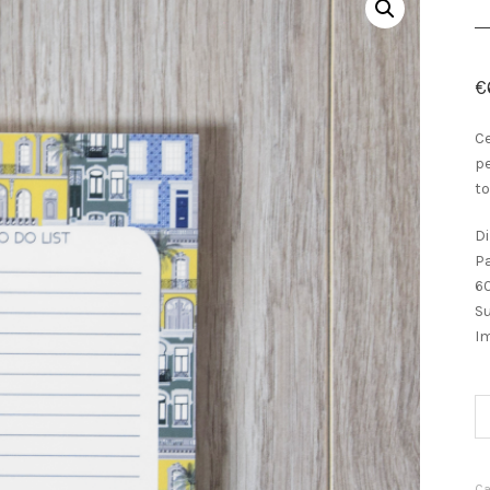
€
Ce
pe
to
Di
Pa
60
S
Im
Qu
Ca