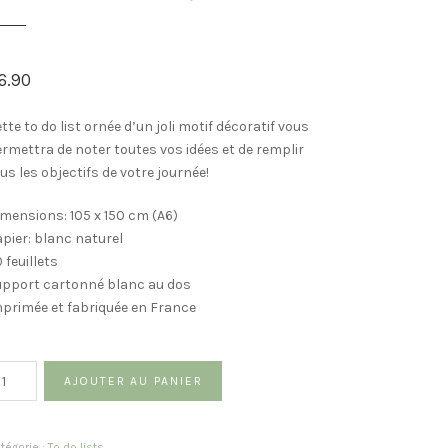
6.90
tte to do list ornée d’un joli motif décoratif vous
rmettra de noter toutes vos idées et de remplir
us les objectifs de votre journée!
mensions: 105 x 150 cm (A6)
pier: blanc naturel
 feuillets
upport cartonné blanc au dos
primée et fabriquée en France
antité
AJOUTER AU PANIER
tégorie :
To do lists