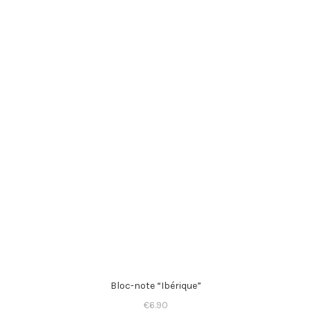
Bloc-note “Ibérique”
€
6.90