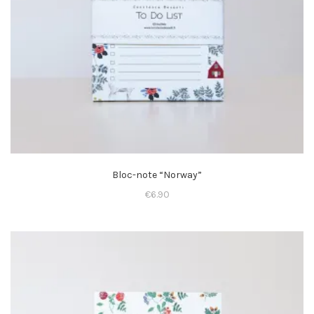
Bloc-note “Norway”
€
6.90