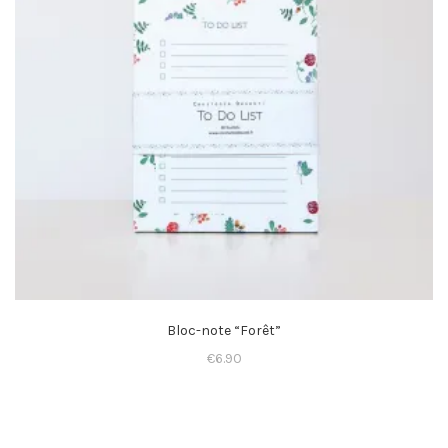
Bloc-note “Forêt”
€
6.90